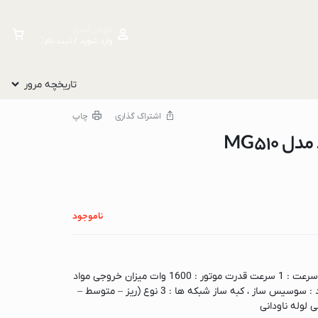
خوش آمدی
وارد شوید / ثبت نام کنید
تاریخچه مرور
اشتراک گذاری
چاپ
MG510
ناموجود
ویژگی های محصول : تنظیمات سرعت : 1 سرعت قدرت موتور : 1600 وات میزان خروجی مواد
: 2 کیلوگرم در هر دقیقه عملکرد : سوسیس ساز ، کبه ساز شبکه ها : 3 نوع (ریز – متوسط –
 لوله ناودانی