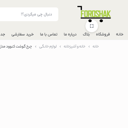
خانه
فروشگاه
بلاگ
درباره ما
تماس با ما
خرید سفارشی
جدی
خانه
خانه و آشپزخانه
لوازم خانگی
چرخ گوشت کنوود مدل G510
لوازم جانبی موبایل
شارژر فندکی خودرو
مونوپاد
پاوربانک
گوشی
گوشی گوگل پیکس
گوشی هواوی
گوشی موتورولا
گوشی اپل