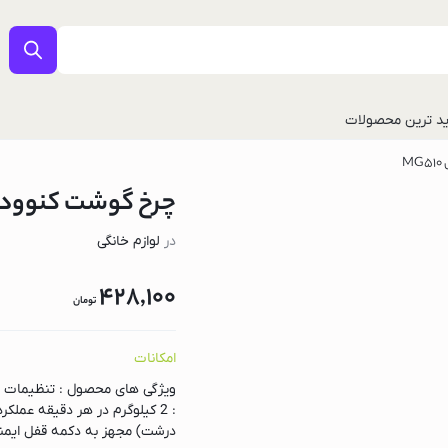
د ترین محصولات
M
چرخ گوشت کنوود مدل 
در
لوازم خانگی
428,100
تومان
ل
امکانات
درشت) مجهز به دکمه قفل ایمنی