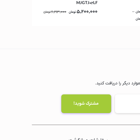
MJGTJ02LF
5,200,000
6,213,000
–
مان
تومان
تومان
مان
ارد دیگر را دریافت کنید.