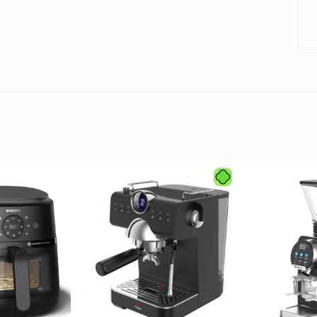
دراهی برق
ک
گ
سامسونگ
بوش
ل جی