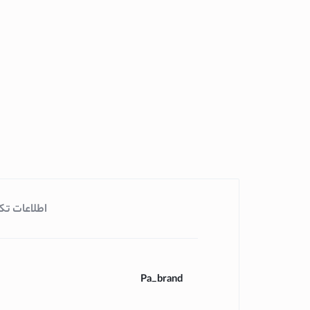
گوشی سامسونگ
گوشی شیائومی
لوازم جانبی لپ تاپ و کا
لپ تاپ
لپ تاپ لنوو
لپ تاپ اپل(مک بوک
لپ تاپ ایسوس
لپ تاپ ایسر
لپ تاپ اچ پی
اطلاعات تک
لپ تاپ ام اس آی
لپ تاپ دل
کامپیوتر اپل(آی مک)
Pa_brand
مانیتور