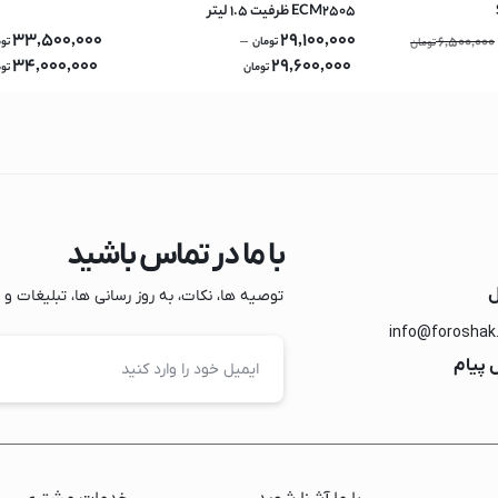
ECM2505 ظرفیت ۱.۵ لیتر
33,500,000
29,100,000
–
6,500,000
تومان
تو
تومان
ک
34,000,000
29,600,000
تومان
تو
ایش
با ما در تماس باشید
ل
توصیه ها، نکات، به روز رسانی ها، تبلیغات و مو
info@foroshak
 پیام
ساز
یک