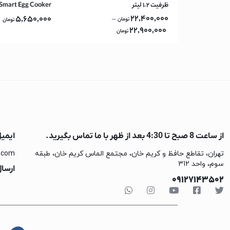
ظرفیت ۱.۲ لیتر
Smart Egg Cooker
جارو برقی پاکشوما
22,400,000
5,650,000
–
تومان
تومان
جارو برقی پاناسونی
22,900,000
تومان
جارو برقی شیائومی
جارو برقی بوش
جارو برقی آ ا گ
تهویه، سرمایش و گرم
پنکه
شوفاژ برقی
از ساعت 8 صبح تا 4:30 بعد از ظهر با ما تماس بگیرید.
ایمی
بخاری برقی
تهران، تقاطع حافظ و کریم خان، مجتمع الماس کریم خان، طبقه
.com
اسپرسو ساز
سوم، واحد 312
ارسال
لوازم جانبی اسپرسو
09127143502
اسپرسوساز میگل
اسپرسوساز اسمگ
اسپرسو ساز گوسون