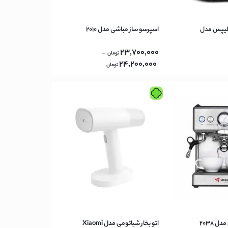
تری فیلیپس مدل
اسپرسو ساز مباشی مدل 2010
23,700,000
–
تومان
24,200,000
تومان
 2038
اتو بخار شیائومی مدل Xiaomi