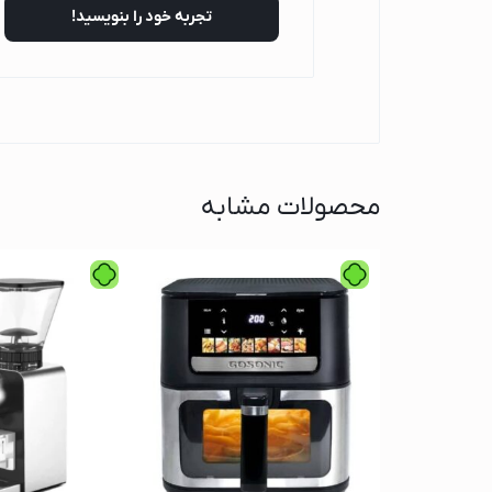
چای ساز میگل
تجربه خود را بنویسید!
چای ساز فیلیپس
چای ساز بوش
محافظ، پریز، کلید و چن
مایکروویو
مایکروویو پاناسونی
محصولات مشابه
مایکروویو هایسنس
مایکروویو سامسون
مایکروویو ال جی
مایکروویو اسنوا
ماشین لباسشویی
ماشین لباسشویی 
ماشین لباسشویی 
ماشین لباسشویی ا