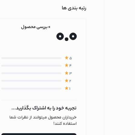
هندزفری
رتبه بندی ها
ایرپاد
هدفون و هدست
0.0
0 بررسی محصول
لوازم جانبی هندزفری
ساعت هوشمند
اپل واچ
5
کتری برقی
4
کتری برقی گوسونی
3
2
کتری برقی کنوود
1
کتری برقی فیلیپس
کتری برقی شیائومی
تجربه خود را به اشتراک بگذارید...
کتری برقی بوش
خریداران محصول میتوانند از نظرات شما
چای ساز
استفاده کنند!
چای ساز گوسونیک