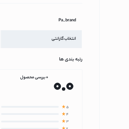
آبمیوه گیری پاناسو
آبمیوه گیری فیلیپ
Pa_brand
آبمیوه گیری بوش
آبمیوه گیری براون
انتخاب گارانتی
یخچال و فریزر
تلویزیون
رتبه بندی ها
تلویزیون فیلیپس
تلویزیون شیائومی
0.0
0 بررسی محصول
تلویزیون سونی
تلویزیون سامسونگ
تلویزیون سام الکتر
تلویزیون دوو
5
4
تلویزیون ایکس ویژ
3
تلویزیون ایستکول