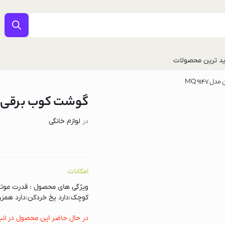
د ترین محصولات
MQ 9147
گوشت کوب برقی براون 
در
لوازم خانگی
امکانات
ل
کوچک:دارد یخ خردکن:دارد همزن بالونی ج
در حال حاضر این محصول در انب