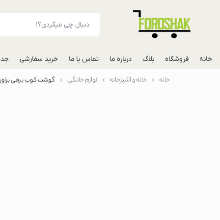
خانه
فروشگاه
بلاگ
درباره ما
تماس با ما
خرید سفارشی
جدی
خانه
خانه و آشپزخانه
لوازم خانگی
گوشت کوب برقی براون مدل 
لوازم جانبی موبایل
شارژر فندکی خودرو
مونوپاد
پاوربانک
گوشی
گوشی گوگل پیکس
گوشی هواوی
گوشی موتورولا
گوشی اپل