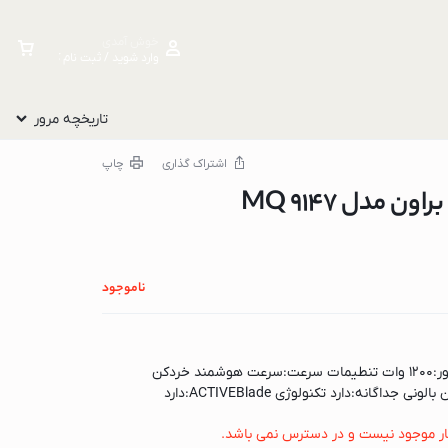
خوش آمدی
وارد شوید / ثبت نام کنید
تاریخچه مرور
اشتراک گذاری
چاپ
مدل MQ 9147
ناموجود
ویژگی های محصول : قدرت موتور:۱۲۰۰ وات تنطیمات سرعت:سرعت هوشمند خردکن
داگانه:دارد تکنولوژی ACTIVEBlade:دارد
ار موجود نیست و در دسترس نمی باشد.