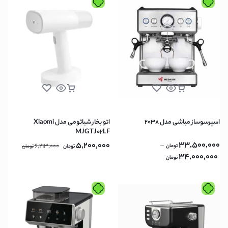
اسپرسوساز مباشی مدل 2038
اتو بخار شیائومی مدل Xiaomi
MJGTJ02LF
33,500,000
5,200,000
6,213,000
–
تومان
تومان
تومان
34,000,000
تومان