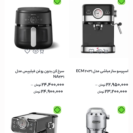
اسپرسو ساز مباشی مدل ECM 2031
سرخ کن بدون روغن فیلیپس مدل
NA231
24,400,000
22,950,000
–
–
تومان
تومان
24,900,000
23,200,000
تومان
تومان