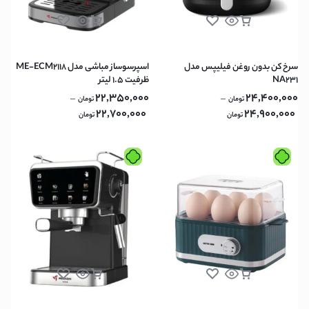
سرخ کن بدون روغن فیلیپس مدل
اسپرسوساز مباشی مدل ME-ECM2118
NA231
ظرفیت ۱.۵ لیتر
22,350,000
24,400,000
–
–
تومان
تومان
22,700,000
24,900,000
تومان
تومان