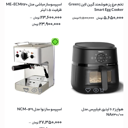
تخم مرغ پز هوشمند گرین لاین | Green
اسپرسوساز مباشی مدل ME-ECM2120
Smart Egg Cooker
ظرفیت ۱.۵ لیتر
23,600,000
5,650,000
–
6,500,000
تومان
تومان
تومان
23,900,000
تومان
هواپز 6.2 لیتری فیلیپس مدل
اسپرسو ساز نوا مدل NCM-149
NA230/00
27,350,000
–
تومان