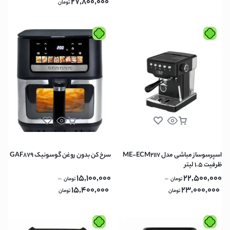
27,800,000
تومان
اسپرسوساز مباشی مدل ME-ECM2117
سرخ کن بدون روغن گوسونیک GAF879
ظرفیت ۱.۵ لیتر
15,100,000
22,500,000
–
–
تومان
تومان
15,400,000
23,000,000
تومان
تومان